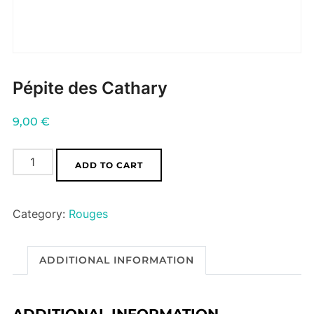
Pépite des Cathary
9,00
€
Pépite
ADD TO CART
des
Cathary
Category:
Rouges
quantity
ADDITIONAL INFORMATION
ADDITIONAL INFORMATION