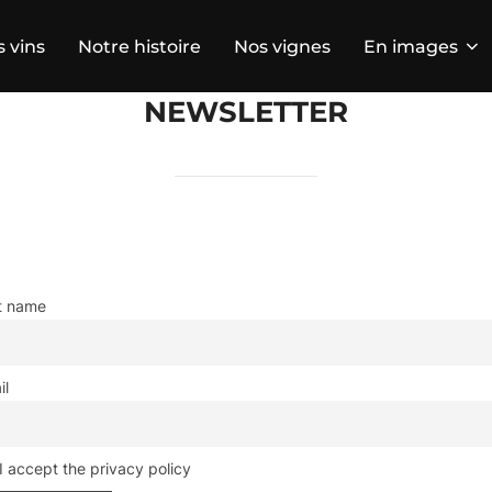
 vins
Notre histoire
Nos vignes
En images
NEWSLETTER
st name
il
I accept the privacy policy